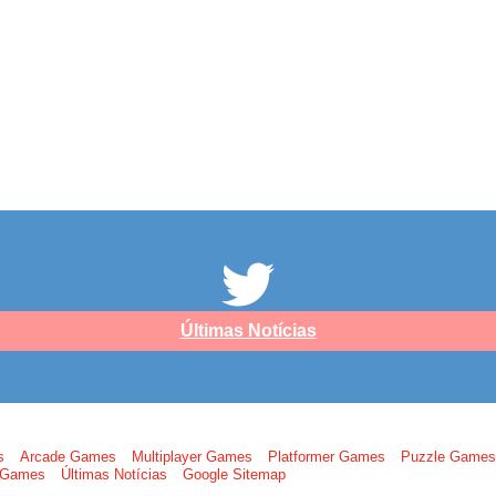
Últimas Notícias
s
Arcade Games
Multiplayer Games
Platformer Games
Puzzle Games
y Games
Últimas Notícias
Google Sitemap