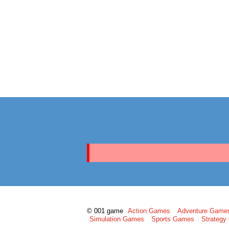
© 001 game
Action Games
Adventure Game
Simulation Games
Sports Games
Strateg