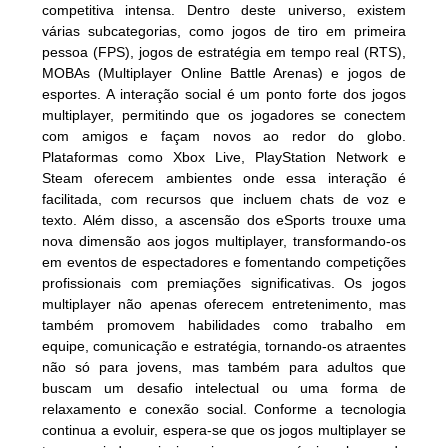
competitiva intensa. Dentro deste universo, existem
várias subcategorias, como jogos de tiro em primeira
pessoa (FPS), jogos de estratégia em tempo real (RTS),
MOBAs (Multiplayer Online Battle Arenas) e jogos de
esportes. A interação social é um ponto forte dos jogos
multiplayer, permitindo que os jogadores se conectem
com amigos e façam novos ao redor do globo.
Plataformas como Xbox Live, PlayStation Network e
Steam oferecem ambientes onde essa interação é
facilitada, com recursos que incluem chats de voz e
texto. Além disso, a ascensão dos eSports trouxe uma
nova dimensão aos jogos multiplayer, transformando-os
em eventos de espectadores e fomentando competições
profissionais com premiações significativas. Os jogos
multiplayer não apenas oferecem entretenimento, mas
também promovem habilidades como trabalho em
equipe, comunicação e estratégia, tornando-os atraentes
não só para jovens, mas também para adultos que
buscam um desafio intelectual ou uma forma de
relaxamento e conexão social. Conforme a tecnologia
continua a evoluir, espera-se que os jogos multiplayer se