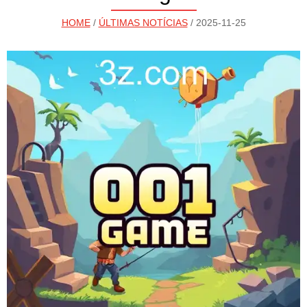
HOME
/
ÚLTIMAS NOTÍCIAS
/ 2025-11-25