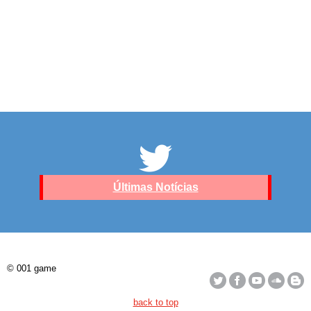
Últimas Notícias
© 001 game
back to top