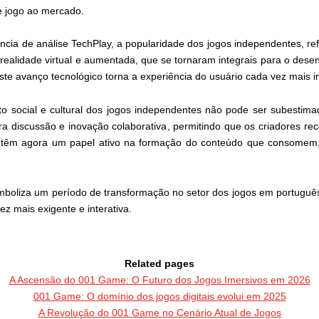
e jogo ao mercado.
ência de análise TechPlay, a popularidade dos jogos independentes, 
e realidade virtual e aumentada, que se tornaram integrais para o dese
te avanço tecnológico torna a experiência do usuário cada vez mais im
o social e cultural dos jogos independentes não pode ser subestim
a discussão e inovação colaborativa, permitindo que os criadores r
 têm agora um papel ativo na formação do conteúdo que consomem, 
mboliza um período de transformação no setor dos jogos em português
z mais exigente e interativa.
Related pages
A Ascensão do 001 Game: O Futuro dos Jogos Imersivos em 2026
001 Game: O domínio dos jogos digitais evolui em 2025
A Revolução do 001 Game no Cenário Atual de Jogos