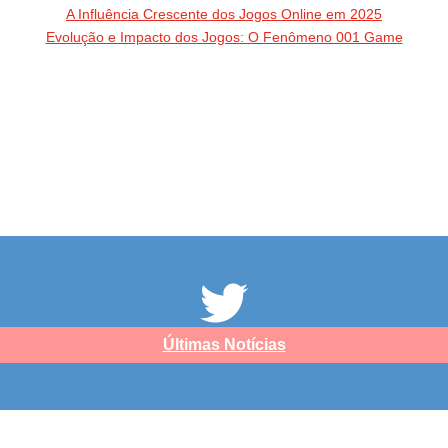
A Influência Crescente dos Jogos Online em 2025
Evolução e Impacto dos Jogos: O Fenômeno 001 Game
Últimas Notícias